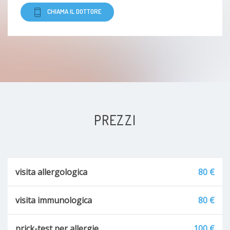
CHIAMA IL DOTTORE
Malattie autoimmuni
Sindrome di Sjögren
Vasculiti
Arterite temporale di Horton
PREZZI
Artrosinovite
Artrosi
visita allergologica
80 €
Malattia di Behcet
visita immunologica
80 €
Pemfigo
prick-test per allergie
100 €