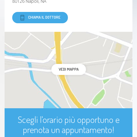
80126 Napoli, NA
Artrite
CHIAMA IL DOTTORE
Mialgia
Fenomeno di raynaud
Malattia cronica
VEDI MAPPA
Reumatismo
Articolazione
Connettivite
Scegli l'orario più opportuno e
Artrite psoriasica
prenota un appuntamento!