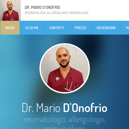
DR. MARIO D'ONOFRIO
REUMATOLOGO, ALLERGOLOGO, IMMUNOLOGO
INIZIO
SU DI ME
CONTATTI
PREZZI
RECENSIONI
M
Dr. Mario
D'Onofrio
reumatologo, allergologo,
immunologo