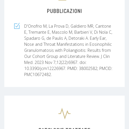
PUBBLICAZIONI
D'Onofrio M, La Prova D, Galdiero MR, Cantone
E, Tremante E, Mascolo M, Barbieri V, Di Nola C,
Spadaro G, de Paulis A, Detoraki A. Early Ear,
Nose and Throat Manifestations in Eosinophilic
Granulomatosis with Poliangioitis: Results from
Our Cohort Group and Literature Review. J Clin
Med. 2023 Nov 7;12(22):6967. doi:
10.3390/jcm12226967. PMID: 38002582; PMCID:
PMC10672482.