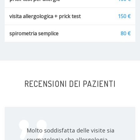
Orticaria
visita allergologica + prick test
150 €
Anafilassi
Allergie Alimentari
spirometria semplice
80 €
Febbre e raffreddore da fieno
RECENSIONI DEI PAZIENTI
Molto soddisfatta delle visite sia
reumatologia che allergologia.