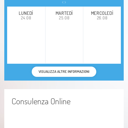
Artrite reumatoide
LUNEDÍ
MARTEDÌ
MERCOLEDÌ
24.08
25.08
26.08
Fibromialgia
Lupus
Lupus eritematoso sistemico
Dolori ossei
VISUALIZZA ALTRE INFORMAZIONI
Spondiloartrite anchilosante
Spondiloartrosi
Consulenza Online
Deformità osteoarticolari
Malattia di Raynaud