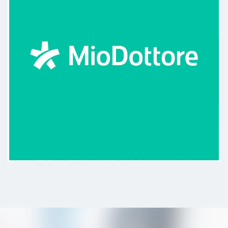
Professionista serio e affabile. Mi
ha dato spiegazioni dettagliate
sulla terapia e su come effettuarla.
Appena arrivata sono subito
entrata a visita (cosa per nulla
scontata). Mi sono trovata molto
bene…lo consiglierei!
Paziente