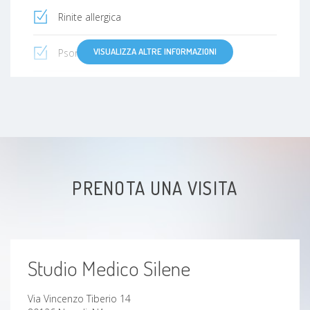
Rinite allergica
VISUALIZZA ALTRE INFORMAZIONI
Psoriasi
Rinite
Sclerodermia
Vasculite
PRENOTA UNA VISITA
Sinusite
Asma nei bambini
Studio Medico Silene
Eosinofilia
Via Vincenzo Tiberio 14
Polimialgia reumatica